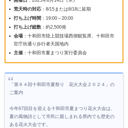
開催日
：2025年8月14日（木）
荒天時の対応
：8/15または8/18に延期
打ち上げ時間
：19:00～20:00
打ち上げ総数
：約2,500発
会場
：十和田市陸上競技場西側観覧席、十和田市
官庁街通り歩行者天国地内
主催
：十和田市夏まつり実行委員会
「第６４回十和田市夏祭り 花火大会２０２４」の
ご案内
今年67回目を迎える十和田市夏まつり花火大会は、
夏の風物詩として市民に親しまれる県内でも歴史の
ある花火大会です。