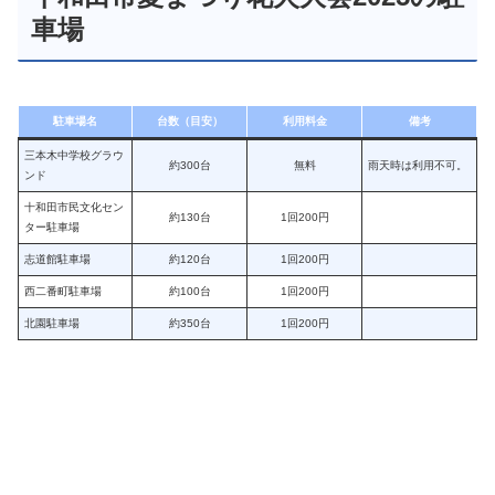
車場
駐車場名
台数（目安）
利用料金
備考
三本木中学校グラウ
約300台
無料
雨天時は利用不可。
ンド
十和田市民文化セン
約130台
1回200円
ター駐車場
志道館駐車場
約120台
1回200円
西二番町駐車場
約100台
1回200円
北園駐車場
約350台
1回200円