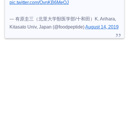
pic.twitter.com/OvnKB6MeOJ
— 有原圭三（北里大学獣医学部/十和田）K. Arihara,
Kitasato Univ, Japan (@foodpeptide)
August 14, 2019