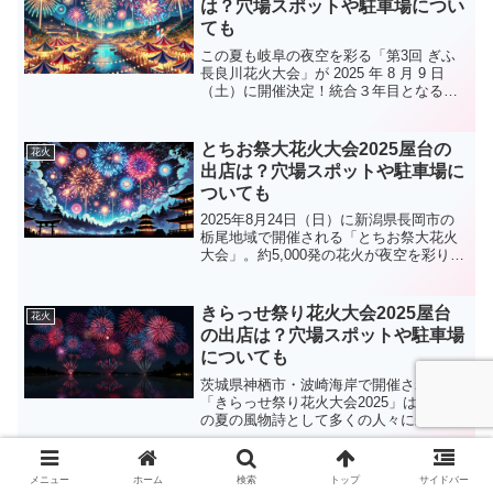
は？穴場スポットや駐車場につい
ても
この夏も岐阜の夜空を彩る「第3回 ぎふ
長良川花火大会」が 2025 年 8 月 9 日
（土）に開催決定！統合３年目となる今
回は、超ウルトラワイドスターマインや
音楽連動演出などパワーアップしたプロ
グラムに加え、キッチンカー中心のグル
とちお祭大花火大会2025屋台の
花火
メエリアや...
出店は？穴場スポットや駐車場に
ついても
2025年8月24日（日）に新潟県長岡市の
栃尾地域で開催される「とちお祭大花火
大会」。約5,000発の花火が夜空を彩り、
栃尾の自然と共に美しいコントラストを
楽しめる素晴らしいイベントです。本記
事では、屋台の出店場所やグルメ、混雑
きらっせ祭り花火大会2025屋台
花火
を避けるため...
の出店は？穴場スポットや駐車場
についても
茨城県神栖市・波崎海岸で開催される
「きらっせ祭り花火大会2025」は、地域
の夏の風物詩として多くの人々に親しま
れています。2025年はパレードや青空
市、屋台グルメの復活で、さらに活気あ
ふれるイベントとなる予定です！この記
市川市民納涼花火大会2025屋台
メニュー
ホーム
検索
トップ
サイドバー
花火
事では、開催概要をは...