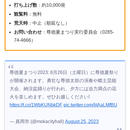
打ち上げ数
：約10,000発
観覧料
：無料
荒天時
：中止（順延なし）
お問い合わせ
：尊徳夏まつり実行委員会（0285-
74-4666）
尊徳夏まつり2023: 8月26日（土曜日）に尊徳夏祭り
が開催されます。勇壮な尊徳太鼓の演奏や郷土芸能
大会、納涼盆踊りが行われ、夕方には迫力満点の花
火を楽しめます。ぜひお越しください!
https://t.co/1WbKUNbkDF
pic.twitter.com/IjtAaLMfBU
— 真岡市 (@mokacityhall)
August 25, 2023