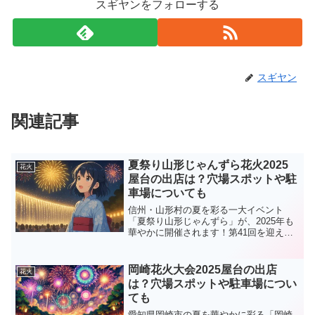
スギヤンをフォローする
スギヤン
関連記事
夏祭り山形じゃんずら花火2025
花火
屋台の出店は？穴場スポットや駐
車場についても
信州・山形村の夏を彩る一大イベント
「夏祭り山形じゃんずら」が、2025年も
華やかに開催されます！第41回を迎える
今年は、村民総出で盛り上がる「じゃん
ずら音頭」や夜店グルメ、そして迫力満
点の花火大会が目玉。この記事では、開
岡崎花火大会2025屋台の出店
花火
催概要から屋台情報、...
は？穴場スポットや駐車場につい
ても
愛知県岡崎市の夏を華やかに彩る「岡崎