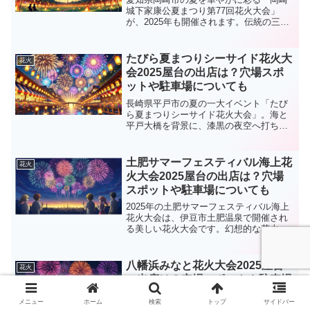
城下家康公夏まつり第77回花火大会」
が、2025年も開催されます。伝統の三河
花火と岡崎城をバックにした幻想的な演
出、そして美味しい屋台グルメが楽しめ
るとあって、毎年大勢の人でにぎわいま
たびら夏まつりシーサイド花火大
花火
す。本記事では、屋台...
会2025屋台の出店は？穴場スポ
ットや駐車場についても
長崎県平戸市の夏の一大イベント「たび
ら夏まつりシーサイド花火大会」。海と
平戸大橋を背景に、漆黒の夜空へ打ち上
がる約2,000発の花火は迫力満点。屋台グ
ルメやステージイベントも盛り上がり、
地元らしいお祭り気分を味わえます。本
土肥サマーフェスティバル海上花
花火
記事では、2025...
火大会2025屋台の出店は？穴場
スポットや駐車場についても
2025年の土肥サマーフェスティバル海上
花火大会は、伊豆市土肥温泉で開催され
る美しい花火大会です。幻想的な花火と
共に楽しめる屋台、穴場スポットや駐車
場情報をまとめました。混雑や渋滞を避
けるための情報も必見です！それでは、
八幡浜みなと花火大会2025屋台
花火
2025年の土肥サマ...
の出店は？穴場スポットや駐車場
についても
メニュー
ホーム
検索
トップ
サイドバー
2025年の八幡浜みなと花火大会は、愛媛