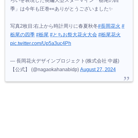
ろいを表現した長編大型スターマイン「栃尾の四
季」は今年も圧巻👀ありがとうございました✨
写真2枚目:右上から時計周りに春夏秋冬
#長岡花火
#
栃尾の四季
#栃尾
#とちお祭大花火大会
#栃尾花火
pic.twitter.com/Up5a3uc4Ph
— 長岡花火デザインプロジェクト(株式会社 中越)
【公式】 (@nagaokahanabidp)
August 27, 2024