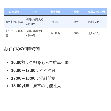
駐車場名
住所
収容台数
料金
会場までの距離
長岡市栃尾大町
栃尾支所駐車場
要確認
無料
徒歩約15分
4番50号
トチオーレ駐車
長岡市栃尾大町
約120台
無料
徒歩約10分
場
4番16号
おすすめの到着時間
16:00前
：余裕をもって駐車可能
16:00～17:00
：やや混雑
17:00～18:00
：混雑開始
18:00以降
：満車の可能性大