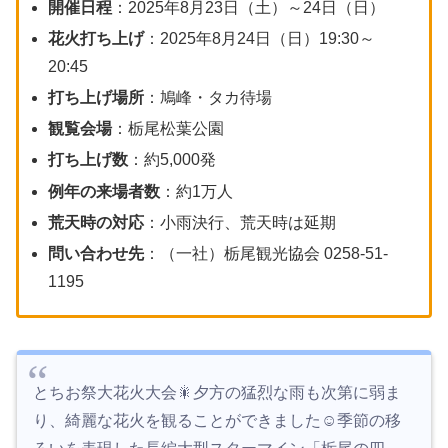
開催日程
：2025年8月23日（土）～24日（日）
花火打ち上げ
：2025年8月24日（日）19:30～
20:45
打ち上げ場所
：鳩峰・タカ待場
観覧会場
：栃尾松葉公園
打ち上げ数
：約5,000発
例年の来場者数
：約1万人
荒天時の対応
：小雨決行、荒天時は延期
問い合わせ先
：（一社）栃尾観光協会 0258-51-
1195
とちお祭大花火大会🎇夕方の猛烈な雨も次第に弱ま
り、綺麗な花火を観ることができました☺️季節の移