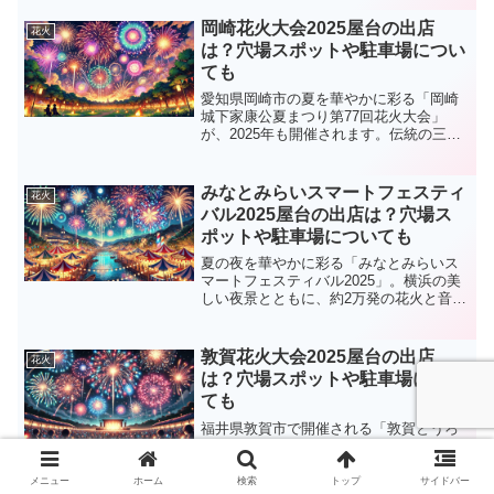
は、屋台情報や穴場スポット、駐車場、
アクセス方法、混雑状況など、詳細な情
岡崎花火大会2025屋台の出店
花火
報をお届けします。...
は？穴場スポットや駐車場につい
ても
愛知県岡崎市の夏を華やかに彩る「岡崎
城下家康公夏まつり第77回花火大会」
が、2025年も開催されます。伝統の三河
花火と岡崎城をバックにした幻想的な演
出、そして美味しい屋台グルメが楽しめ
るとあって、毎年大勢の人でにぎわいま
みなとみらいスマートフェスティ
花火
す。本記事では、屋台...
バル2025屋台の出店は？穴場ス
ポットや駐車場についても
夏の夜を華やかに彩る「みなとみらいス
マートフェスティバル2025」。横浜の美
しい夜景とともに、約2万発の花火と音楽
が融合した迫力満点のショーが楽しめま
す。今年も会場は大いに盛り上がること
間違いなし！この記事では、気になる屋
敦賀花火大会2025屋台の出店
花火
台情報や穴場スポッ...
は？穴場スポットや駐車場につい
ても
福井県敦賀市で開催される「敦賀とうろ
う流しと大花火大会」は、幻想的な灯籠
の流れと約1万発の大花火が一夜に共演す
る、全国的にも珍しいイベントです。
メニュー
ホーム
検索
トップ
サイドバー