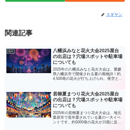
スギヤン
関連記事
八幡浜みなと花火大会2025屋台
花火
の出店は？穴場スポットや駐車場
についても
2025年の八幡浜みなと花火大会は、愛媛
県八幡浜市で開催される夏の風物詩！約
4,500発の花火が打ち上げられ、夜空と海
面を美しく彩るこのイベントは、毎年多
くの人々を魅了しています。屋台の出店
や交通規制、駐車場情報など、実際に訪
若柳夏まつり花火大会2025屋台
花火
れる前にチェッ...
の出店は？穴場スポットや駐車場
についても
2025年の若柳夏まつり花火大会は、地元
栗原市で長年愛されている夏の一大イベ
ントです。約5000発の花火が川面に反射
し、美しい光景を作り出します。今回