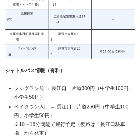
－
車場・ヒマラヤ横）
14
北川鋼業
広島県尾道市東尾道14-
(株)
－
24
東尾道多目的競技場駐車
尾道市東尾道19-
－
場
3
フジグラン尾
尾道市東尾道19-
※22:00まで利用可
道
7
シャトルバス情報（有料）
フジグラン前 → 長江口：片道300円（中学生100円、
小学生50円）
ベイタウン入口 → 長江口：片道250円（中学生100
円、小学生50円）
※10～15分間隔で運行予定（復路は「長江口駐車
場」から発車）