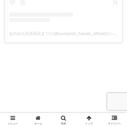
おのみち住吉花火まつり(@sumiyoshi_hanabi_official)がシェアした投稿
メニュー
ホーム
検索
トップ
サイドバー