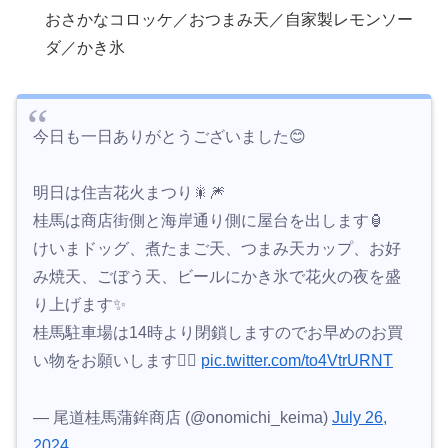
おさかなコロッケ／おつまみ天／自家製レモンソー
ダ／かき氷
今日も一日ありがとうございました😊
明日は住吉花火まつり🎇🎆
桂馬は商店街側と海岸通り側に屋台を出します🏮
けいまドッグ、煮たまご天、つまみ天カップ、お好
み焼天、ごぼう天、ビールにかき氷で花火の夜を盛
り上げます✨
桂馬駐車場は14時より閉鎖しますのでお早めのお買
い物をお願いします🙇‍♀️
pic.twitter.com/to4VtrURNT
— 尾道桂馬蒲鉾商店 (@onomichi_keima)
July 26,
2024