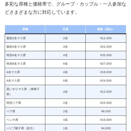
多彩な席種と価格帯で、グループ・カップル・一人参加な
どさまざまな方に対応しています。
席種
定員
価格（税込）
最前2名マス席
2名
¥12,000
最前4名マス席
4名
¥22,000
特別4名マス席
4名
¥20,000
特別6名マス席
6名
¥27,000
4名マス席
4名
¥18,000
6名マス席
6名
¥24,000
思いやりマス席 （車椅子
4名
¥12,000
帯）
特別ペア席
2名
¥10,000
ペア席
2名
¥8,000
ベンチ席
4名
¥16,000
パイプ椅子席（前方）
1名
¥4,000