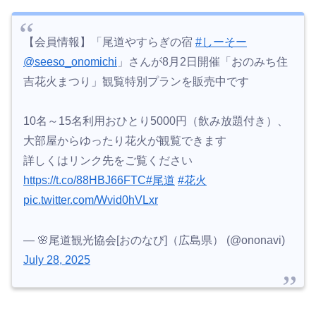
【会員情報】「尾道やすらぎの宿
#しーそー
@seeso_onomichi
」さんが8月2日開催「おのみち住
吉花火まつり」観覧特別プランを販売中です
10名～15名利用おひとり5000円（飲み放題付き）、
大部屋からゆったり花火が観覧できます
詳しくはリンク先をご覧ください
https://t.co/88HBJ66FTC
#尾道
#花火
pic.twitter.com/Wvid0hVLxr
— 🌸尾道観光協会[おのなび]（広島県） (@ononavi)
July 28, 2025