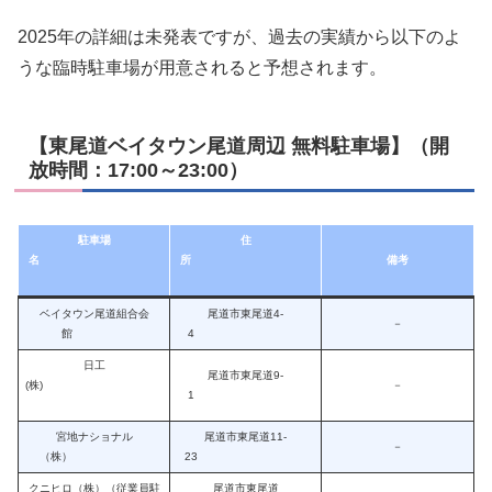
2025年の詳細は未発表ですが、過去の実績から以下のよ
うな臨時駐車場が用意されると予想されます。
【東尾道ベイタウン尾道周辺 無料駐車場】（開
放時間：17:00～23:00）
駐車場
住
名
所
備考
ベイタウン尾道組合会
尾道市東尾道4-
－
館
4
日工
尾道市東尾道9-
(株)
－
1
宮地ナショナル
尾道市東尾道11-
－
（株）
23
クニヒロ（株）（従業員駐
尾道市東尾道