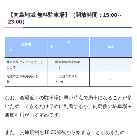
【向島地域 無料駐車場】（開放時間：15:00～
23:00）
住
駐車場
所
備考
名
尾道市民センターむかしま
尾道市向島町5531-
－
こころ
1
尾道市立 向島中央小学
尾道市向島町
－
校
5979
なお、会場近くの駐車場は早い時点で満車になることが多
いため、できるだけ早めに到着するか、向島側の駐車場＋
渡船利用がおすすめです。
また、交通規制も18:00前後から始まることがあるため、