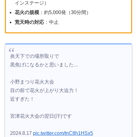
インステージ）
花火の規模
：約5,000発（30分間）
荒天時の対応
：中止
炎天下での場所取りで
黒焦げになるかと思いました…
小野まつり花火大会
目の前で花火が上がり大迫力！
近すぎた！
宮津花火大会の翌日(汗)です
2024.8.17
pic.twitter.com/tnC8h1HSx5