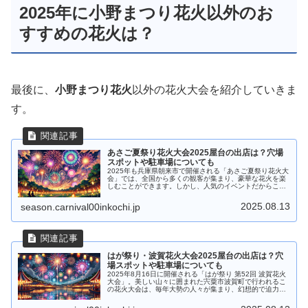
2025年に小野まつり花火以外のお
すすめの花火は？
最後に、
小野まつり花火
以外の花火大会を紹介していきま
す。
あさご夏祭り花火大会2025屋台の出店は？穴場
スポットや駐車場についても
2025年も兵庫県朝来市で開催される「あさご夏祭り花火大
会」では、全国から多くの観客が集まり、豪華な花火を楽
しむことができます。しかし、人気のイベントだからこ
そ、事前にしっかりと情報を押さえておきたいところで
す。この記事では、屋台の出店情報...
2025.08.13
season.carnival00inkochi.jp
はが祭り・波賀花火大会2025屋台の出店は？穴
場スポットや駐車場についても
2025年8月16日に開催される「はが祭り 第52回 波賀花火
大会」。美しい山々に囲まれた宍粟市波賀町で行われるこ
の花火大会は、毎年大勢の人々が集まり、幻想的で迫力満
点な花火を楽しみます。しかし、混雑するのは必至！この
記事では、波賀花火大会...