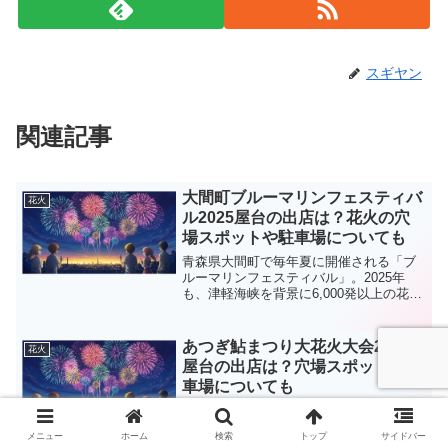
スギヤン
関連記事
大間町ブルーマリンフェスティバ
花火
ル2025屋台の出店は？花火の穴
場スポットや駐車場についても
青森県大間町で毎年夏に開催される「ブ
ルーマリンフェスティバル」。2025年
も、津軽海峡を背景に6,000発以上の花火
が夜空を彩ります！マグロの解体ショー
やよさこいソーランなどのステージイベ
ントも見どころたっぷり。今年も混雑必
あつぎ鮎まつり大花火大会2025
花火
至の人気イベント...
屋台の出店は？穴場スポットや駐
車場についても
神奈川県厚木市の夏の風物詩「あつぎ鮎
まつり」が、2025年も盛大に開催されま
メニュー
ホーム
検索
トップ
サイドバー
す！祭りの目玉である花火大会はもちろ