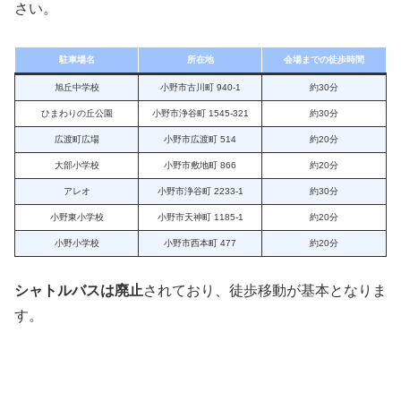
さい。
駐車場名
所在地
会場までの徒歩時間
旭丘中学校
小野市古川町 940-1
約30分
ひまわりの丘公園
小野市浄谷町 1545-321
約30分
広渡町広場
小野市広渡町 514
約20分
大部小学校
小野市敷地町 866
約20分
アレオ
小野市浄谷町 2233-1
約30分
小野東小学校
小野市天神町 1185-1
約20分
小野小学校
小野市西本町 477
約20分
シャトルバスは廃止
されており、徒歩移動が基本となりま
す。