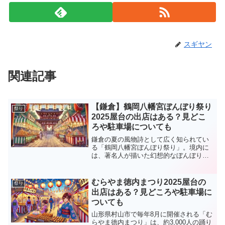
スギヤン
関連記事
【鎌倉】鶴岡八幡宮ぼんぼり祭り
祭り
2025屋台の出店はある？見どこ
ろや駐車場についても
鎌倉の夏の風物詩として広く知られてい
る「鶴岡八幡宮ぼんぼり祭り」。境内に
は、著名人が描いた幻想的なぼんぼりが
並び、日が落ちると優しい明かりが灯さ
れて風情たっぷりの光景が広がります。
2025年も例年通りの開催が期待され、屋
むらやま徳内まつり2025屋台の
祭り
台の出店や混雑状況な...
出店はある？見どころや駐車場に
ついても
山形県村山市で毎年8月に開催される「む
らやま徳内まつり」は、約3,000人の踊り