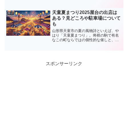
な演舞を披露するこの祭りは、例年多く
の観光客で賑わいます。この記事では、
2025年バサラ祭りの開催概要から見どこ
天童夏まつり2025屋台の出店は
祭り
ろ、屋台情報、アクセ...
ある？見どころや駐車場について
も
山形県天童市の夏の風物詩といえば、や
はり「天童夏まつり」。将棋の駒で有名
なこの町ならではの個性的な催しと、地
域の活気が融合するお祭りは、毎年大勢
の来場者でにぎわいます。2025年も例年
同様、8月上旬に2日間にわたって開催予
定で、豪快な将棋み...
スポンサーリンク