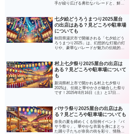
手が繰り広げる勇壮なパレードと、鮮や
かな山車、そして活気あふれる屋台グル
メが魅力の夏祭りです。2025年は8月22
日（金）～24日（日）の3日間にわたり、
七夕絵どうろうまつり2025屋台
祭り
ふれあ...
の出店はある？見どころや駐車場
についても
秋田県湯沢市で開催される「七夕絵どう
ろうまつり2025」は、幻想的な灯籠の灯
りや、豪華なパレードが魅力の伝統的な
夏の祭りです。毎年多くの観光客が集ま
り、楽しみながら地元のグルメや屋台を
堪能できます。この記事では、七夕絵ど
村上七夕祭り2025屋台の出店は
祭り
うろうまつり2025...
ある？見どころや駐車場について
も
新潟県村上市で開かれる村上七夕祭り
2025は、伝統と華やかさが融合した祭り
です！2025年8月16日（土）と17日
（日）に開催され、前夜祭の屋台試し曳
きも見逃せません。この記事では、祭り
の魅力をたっぷりとお届けします。さら
バサラ祭り2025屋台の出店はあ
祭り
に、アクセスや駐車...
る？見どころや駐車場についても
奈良の夏を締めくくる恒例イベント「バ
サラ祭り」。華やかな衣装を身にまとっ
た踊り子たちが奈良の街を彩り、情熱的