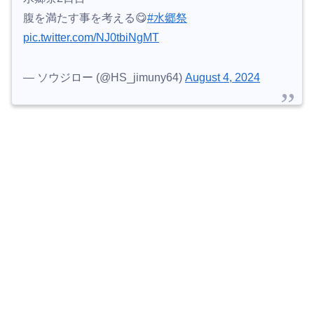
腹を満たす事を考える😋
#水郷祭
pic.twitter.com/NJ0tbiNgMT
— ソウジロー (@HS_jimuny64)
August 4, 2024