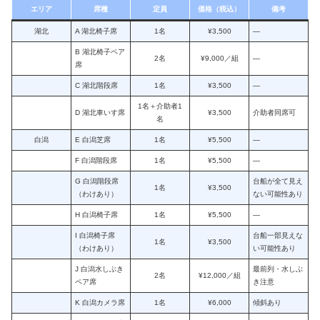
エリア
席種
定員
価格（税込）
備考
湖北
A 湖北椅子席
1名
¥3,500
—
B 湖北椅子ペア
2名
¥9,000／組
—
席
C 湖北階段席
1名
¥3,500
—
1名＋介助者1
D 湖北車いす席
¥3,500
介助者同席可
名
白潟
E 白潟芝席
1名
¥5,500
—
F 白潟階段席
1名
¥5,500
—
G 白潟階段席
台船が全て見え
1名
¥3,500
（わけあり）
ない可能性あり
H 白潟椅子席
1名
¥5,500
—
I 白潟椅子席
台船一部見えな
1名
¥3,500
（わけあり）
い可能性あり
J 白潟水しぶき
最前列・水しぶ
2名
¥12,000／組
ペア席
き注意
K 白潟カメラ席
1名
¥6,000
傾斜あり