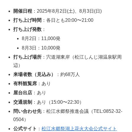
開催日程
：2025年8月2日(土)、8月3日(日)
打ち上げ時間
：各日とも20:00〜21:00
打ち上げ発数
：
8月2日：11,000発
8月3日：10,000発
打ち上げ場所
：宍道湖東岸（松江しんじ湖温泉駅周
辺）
来場者数（見込み）
：約68万人
有料観覧席
：あり
屋台出店
：あり
交通規制
：あり（15:00〜22:30）
問い合わせ先
：松江水郷祭推進会議（TEL:0852-32-
0504）
公式サイト
：
松江水郷祭湖上花火大会公式サイト