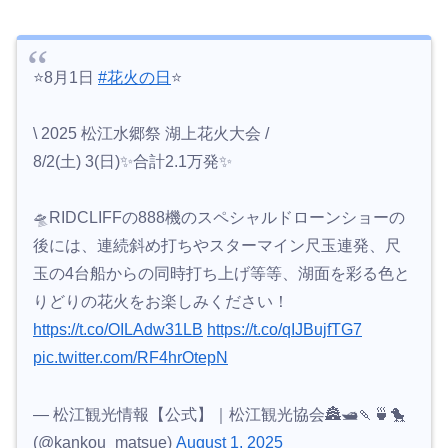
⭐8月1日
#花火の日
⭐
\ 2025 松江水郷祭 湖上花火大会 /
8/2(土) 3(日)✨合計2.1万発✨
🛸RIDCLIFFの888機のスペシャルドローンショーの
後には、連続斜め打ちやスターマイン尺玉連発、尺
玉の4台船からの同時打ち上げ等等、湖面を彩る色と
りどりの花火をお楽しみください！
https://t.co/OILAdw31LB
https://t.co/qIJBujfTG7
pic.twitter.com/RF4hrOtepN
— 松江観光情報【公式】｜松江観光協会🏯🛥🍡🍵🐤
(@kankou_matsue)
August 1, 2025