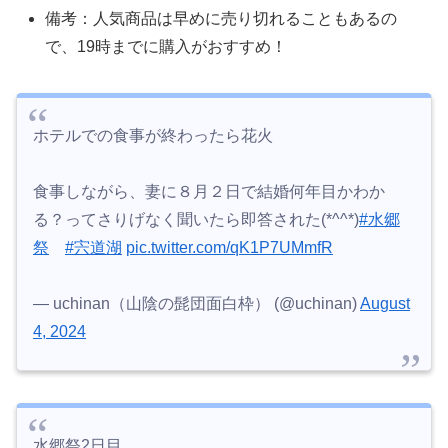
備考：人気商品は早めに売り切れることもあるの
で、19時までに購入がおすすめ！
ホテルでの食事が終わったら花火
食事しながら、妻に８月２日で結婚何年目かわか
る？ってさりげなく聞いたら即答された(*^^*)
#水郷
祭
#宍道湖
pic.twitter.com/qK1P7UMmfR
— uchinan（山陰の髭団面白枠） (@uchinan)
August
4, 2024
水郷祭2日目