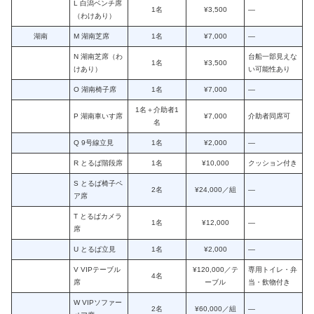
L 白潟ベンチ席
1名
¥3,500
—
（わけあり）
湖南
M 湖南芝席
1名
¥7,000
—
N 湖南芝席（わ
台船一部見えな
1名
¥3,500
けあり）
い可能性あり
O 湖南椅子席
1名
¥7,000
—
1名＋介助者1
P 湖南車いす席
¥7,000
介助者同席可
名
Q 9号線立見
1名
¥2,000
—
R とるぱ階段席
1名
¥10,000
クッション付き
S とるぱ椅子ペ
2名
¥24,000／組
—
ア席
T とるぱカメラ
1名
¥12,000
—
席
U とるぱ立見
1名
¥2,000
—
V VIPテーブル
¥120,000／テ
専用トイレ・弁
4名
席
ーブル
当・飲物付き
W VIPソファー
2名
¥60,000／組
—