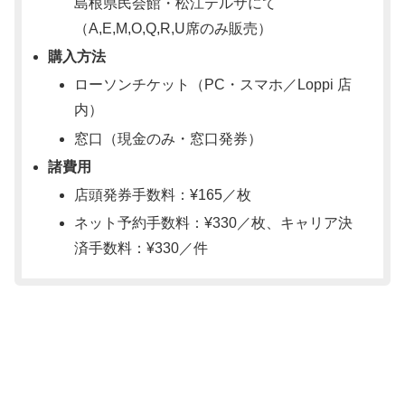
島根県民会館・松江テルサにて
（A,E,M,O,Q,R,U席のみ販売）
購入方法
ローソンチケット（PC・スマホ／Loppi 店
内）
窓口（現金のみ・窓口発券）
諸費用
店頭発券手数料：¥165／枚
ネット予約手数料：¥330／枚、キャリア決
済手数料：¥330／件