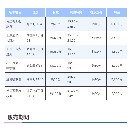
駐車場名
住所
台数
利用時間
徒歩所要
料金
松江商工会
15:30～
母衣町55-4
約40台
約18分
5,000円
議所
23:50
旧県立プー
学園南1丁目
15:30～
約370台
約25分
3,500円
ル跡地
23
23:50
旧ホテル宍
西嫁島2丁目
15:30～
約350台
約22分
4,500円
道湖
10-16
23:50
松江市第三
15:30～
東朝日町14
約165台
約30分
3,500円
中学校
23:50
15:30～
嫁島駐車場
嫁島町14-19
約70台
約20分
5,000円
23:50
松江西高校
上乃木3丁目
17:00～
約180台
約30分
3,500円
校庭
21-10
23:50
販売期間